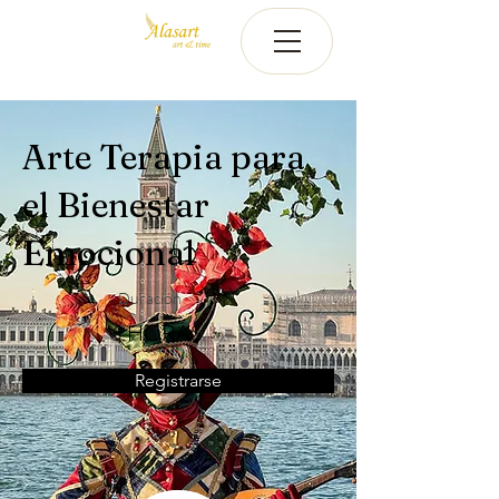
Arte Terapia para
el Bienestar
Emocional
Duración
6 HORAS
Registrarse