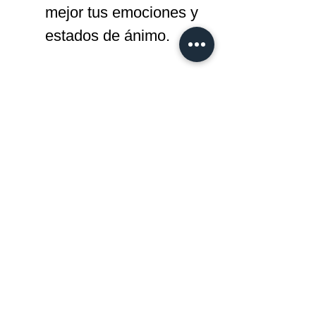
mejor tus emociones y 
estados de ánimo.
Estrategias de 
Bienestar
: Integra el 
arte terapia en tu vida 
diaria para promover la 
estabilidad emocional.
"