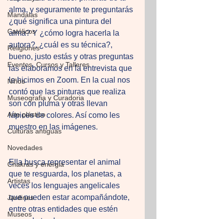
alma, y seguramente te preguntarás 
Mandalas
¿qué significa una pintura del 
Católicos
alma? Y ¿cómo logra hacerla la 
autora?, ¿cuál es su técnica?, 
Religiones
bueno, justo estás y otras preguntas 
Eventos, Cursos y Talleres
las elaboramos en la entrevista que 
le hicimos en Zoom. En la cual nos 
Niños
contó que las pinturas que realiza 
Museografia y Curadoria
son con pluma y otras llevan 
Arte plástico
lápices de colores. Así como les 
muestro en las imágenes. 
Culturas antiguas
Novedades
Ella busca representar el animal 
Chakras y energia
que te resguarda, los planetas, a 
Artistas
veces los lenguajes angelicales 
que pueden estar acompañándote, 
Jardines
entre otras entidades que estén 
Museos