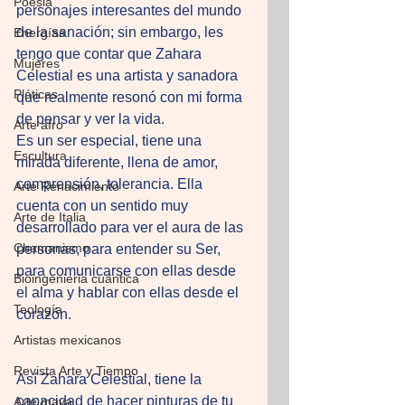
Poesia
personajes interesantes del mundo 
de la sanación; sin embargo, les 
Energías
tengo que contar que Zahara 
Mujeres
Celestial es una artista y sanadora 
Pláticas
que realmente resonó con mi forma 
de pensar y ver la vida. 
Arte afro
Es un ser especial, tiene una 
Escultura
mirada diferente, llena de amor, 
comprensión, tolerancia. Ella 
Arte Renacimiento
cuenta con un sentido muy 
Arte de Italia
desarrollado para ver el aura de las 
Chamanismo
personas, para entender su Ser, 
para comunicarse con ellas desde 
Bioingenieria cuántica
el alma y hablar con ellas desde el 
Teología
corazón. 
Artistas mexicanos
Revista Arte y Tiempo
Así Zahara Celestial, tiene la 
capacidad de hacer pinturas de tu 
Arte maya