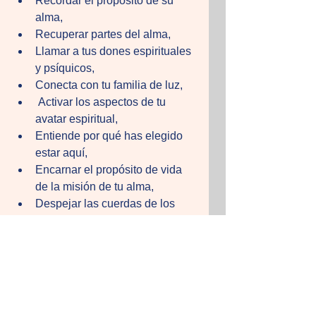
Recordar el propósito de su 
alma, 
Recuperar partes del alma, 
Llamar a tus dones espirituales 
y psíquicos, 
Conecta con tu familia de luz,
 Activar los aspectos de tu 
avatar espiritual, 
Entiende por qué has elegido 
estar aquí, 
Encarnar el propósito de vida 
de la misión de tu alma, 
Despejar las cuerdas de los 
bloqueos,
 Liberar líneas de tiempo 
densas, 
Acceder a tu soberanía divina, 
alinear tu mente, cuerpo y 
espíritu. 