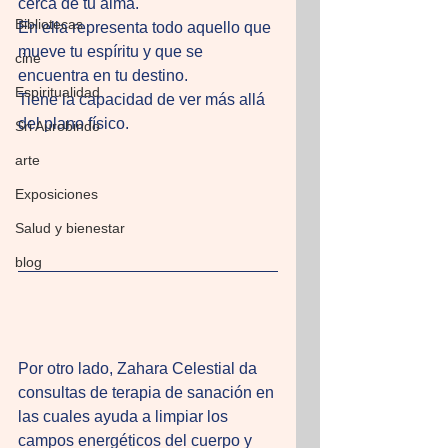
cerca de tu alma. 
Bibliotecas
En ella representa todo aquello que 
mueve tu espíritu y que se 
cine
encuentra en tu destino. 
Espiritualidad
Tiene la capacidad de ver más allá 
del plano físico. 
Sri Aurobindo
arte
Exposiciones
Salud y bienestar
blog
Por otro lado, Zahara Celestial da 
consultas de terapia de sanación en 
las cuales ayuda a limpiar los 
campos energéticos del cuerpo y 