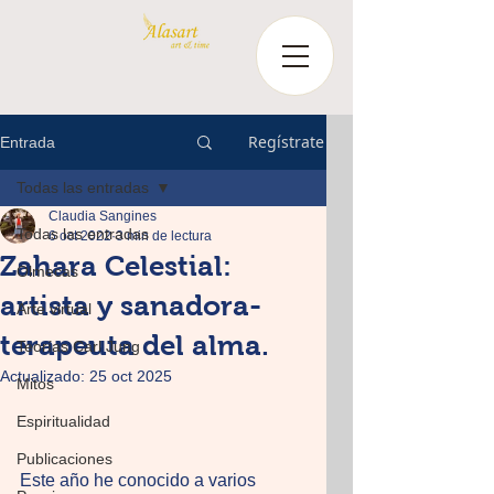
Regístrate
Entrada
Todas las entradas
Claudia Sangines
Todas las entradas
6 oct 2022
3 min de lectura
Zahara Celestial:
Olmecas
artista y sanadora-
Arte virtual
terapeuta del alma.
Teorías Carl Jung
Actualizado:
25 oct 2025
Mitos
Espiritualidad
Publicaciones
Este año he conocido a varios 