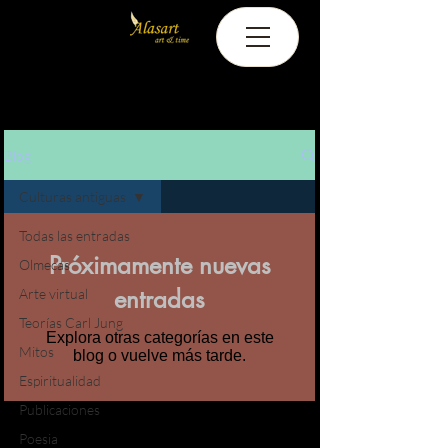
Blog
Culturas antiguas
Todas las entradas
Próximamente nuevas
Olmecas
entradas
Arte virtual
Teorías Carl Jung
Explora otras categorías en este
Mitos
blog o vuelve más tarde.
Espiritualidad
Publicaciones
Poesia