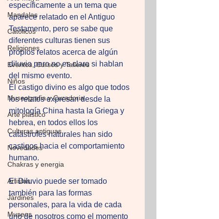
específicamente a un tema que 
Mandalas
aparece relatado en el Antiguo 
Testamento, pero se sabe que 
Católicos
diferentes culturas tienen sus 
Religiones
propios relatos acerca de algún 
diluvio pero no es claro si hablan 
Eventos, Cursos y Talleres
del mismo evento. 
Niños
El castigo divino es algo que todos 
Museografia y Curadoria
los relatos expresan desde la 
mitología China hasta la Griega y 
Arte plástico
hebrea, en todos ellos los 
Culturas antiguas
catástrofes naturales han sido 
castigos hacia el comportamiento 
Novedades
humano. 
Chakras y energia
Artistas
El Diluvio puede ser tomado 
también para las formas 
Jardines
personales, para la vida de cada 
Museos
uno de nosotros como el momento 