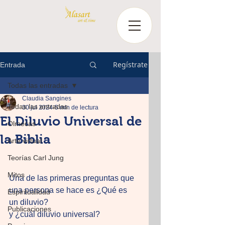
Regístrate
Entrada
Todas las entradas
Claudia Sangines
Todas las entradas
30 jul 2024
5 min de lectura
El Diluvio Universal de
Olmecas
la Biblia
Arte virtual
Teorías Carl Jung
Mitos
Una de las primeras preguntas que 
una persona se hace es ¿Qué es 
Espiritualidad
un diluvio?
Publicaciones
y ¿cuál diluvio universal?