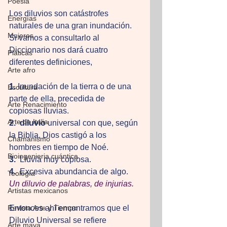
Poesia
Los diluvios son catástrofes 
Energías
naturales de una gran inundación. 
Mujeres
Si vamos a consultarlo al 
Diccionario nos dará cuatro 
Pláticas
diferentes definiciones, 
Arte afro
1.
 Inundación de la tierra o de una 
Escultura
parte de ella, precedida de 
Arte Renacimiento
copiosas lluvias.
Arte de Italia
2.
diluvio
 universal con que, según 
la Biblia, Dios castigó a los 
Chamanismo
hombres en tiempo de Noé.
Bioingenieria cuántica
3.
  Lluvia muy copiosa.
4.
  Excesiva abundancia de algo. 
Teología
Un diluvio de palabras, de injurias.
Artistas mexicanos
Revista Arte y Tiempo
Entonces ahí encontramos que el 
Diluvio Universal se refiere 
Arte maya