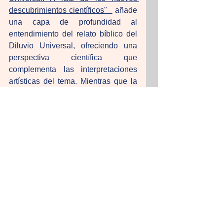
descubrimientos científicos"  
 añade 
una capa de profundidad al 
entendimiento del relato bíblico del 
Diluvio Universal, ofreciendo una 
perspectiva científica que 
complementa las interpretaciones 
artísticas del tema. Mientras que la 
iconografía del Diluvio, desde los 
vibrantes cuadros de Rubens hasta 
la simbólica representación de 
Chagall, ha capturado la magnitud y 
el impacto emocional del evento, el 
análisis de Sanginés utiliza la 
geología y el ADN para 
contextualizar el Diluvio en términos 
de realidades históricas y científicas. 
Esta integración de la ciencia con la 
narrativa bíblica no solo enriquece 