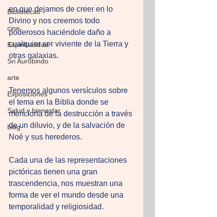
en que dejamos de creer en lo 
Bibliotecas
Divino y nos creemos todo 
cine
poderosos haciéndole daño a 
cualquier ser viviente de la Tierra y 
Espiritualidad
otras galaxias. 
Sri Aurobindo
arte
Tenemos algunos versículos sobre 
Exposiciones
el tema en la Biblia donde se 
Salud y bienestar
menciona de la destrucción a través 
de un diluvio, y de la salvación de 
blog
Noé y sus herederos. 
Cada una de las representaciones 
pictóricas tienen una gran 
trascendencia, nos muestran una 
forma de ver el mundo desde una 
temporalidad y religiosidad. 