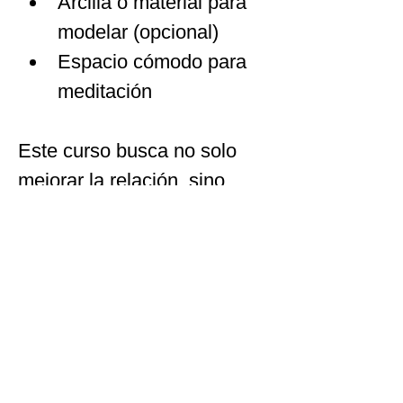
Arcilla o material para 
modelar (opcional)
Espacio cómodo para 
meditación
Este curso busca no solo 
mejorar la relación, sino 
también ofrecer 
herramientas para que las 
parejas continúen aplicando 
la arteterapia como una vía 
de comunicación y conexión 
emocional a largo plazo.