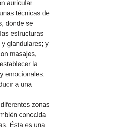
n auricular.
unas técnicas de 
s, donde se 
as estructuras 
 y glandulares; y 
 con masajes, 
stablecer la 
 y emocionales, 
ducir a una 
diferentes zonas 
también conocida 
ías. Ésta es una 