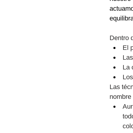
actuamos
equilibr
Dentro 
El 
La
La 
Los
Las técn
nombre 
Aur
tod
col