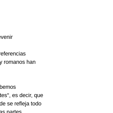
venir 
referencias 
 y romanos han 
ebemos 
es", es decir, que 
e se refleja todo 
as partes 