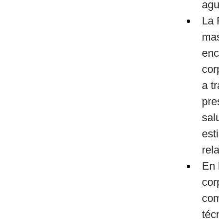
agu
La 
mas
enc
cor
a t
pre
sal
est
rel
En 
cor
com
téc