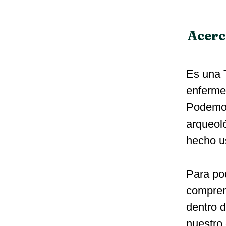
Acerc
Es una T
enferme
Podemos 
arqueol
hecho us
Para po
comprend
dentro d
nuestro 