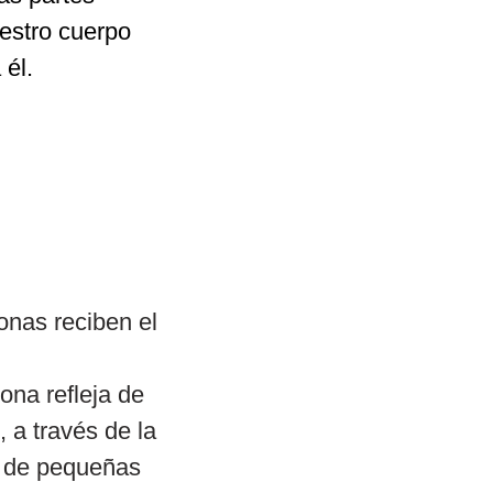
uestro cuerpo 
 él.
zonas reciben el 
ona refleja de 
, a través de la 
n de pequeñas 