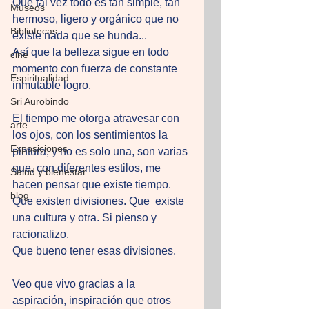
Que tal vez todo es tan simple, tan 
Museos
hermoso, ligero y orgánico que no 
Bibliotecas
existe nada que se hunda...
Así que la belleza sigue en todo 
cine
momento con fuerza de constante 
Espiritualidad
inmutable logro.
Sri Aurobindo
El tiempo me otorga atravesar con 
arte
los ojos, con los sentimientos la 
Exposiciones
pintura, y no es solo una, son varias 
que, con diferentes estilos, me 
Salud y bienestar
hacen pensar que existe tiempo. 
blog
Que existen divisiones. Que  existe 
una cultura y otra. Si pienso y 
racionalizo. 
Que bueno tener esas divisiones. 
Veo que vivo gracias a la 
aspiración, inspiración que otros 