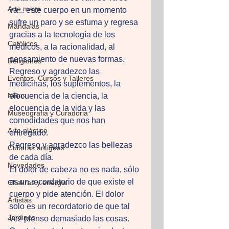
Arte maya
va... este cuerpo en un momento 
sufre un paro y se esfuma y regresa 
Mandalas
gracias a la tecnología de los 
Católicos
médicos, a la racionalidad, al 
pensamiento de nuevas formas. 
Religiones
Regreso y agradezco las 
Eventos, Cursos y Talleres
medicinas, los suplementos, la 
Niños
elocuencia de la ciencia, la 
elocuencia de la vida y las 
Museografia y Curadoria
comodidades que nos han 
Arte plástico
entregado. 
Regreso y agradezco las bellezas 
Culturas antiguas
de cada día. 
Novedades
El dolor de cabeza no es nada, sólo 
es un recordatorio de que existe el 
Chakras y energia
cuerpo y pide atención. El dolor 
Artistas
solo es un recordatorio de que tal 
Jardines
vez pienso demasiado las cosas. 