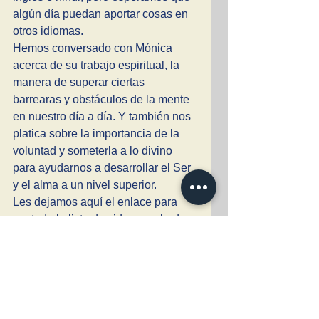
algún día puedan aportar cosas en 
otros idiomas. 
Hemos conversado con Mónica 
acerca de su trabajo espiritual, la 
manera de superar ciertas 
barrearas y obstáculos de la mente 
en nuestro día a día. Y también nos 
platica sobre la importancia de la 
voluntad y someterla a lo divino 
para ayudarnos a desarrollar el Ser 
y el alma a un nivel superior. 
Les dejamos aquí el enlace para 
ver toda la lista de videos grabados 
con ellas hasta ahora. 
Lista de entrevista con Dra. 
Monica Gulati sobre su camino 
espiritual y maneras de sanación. 