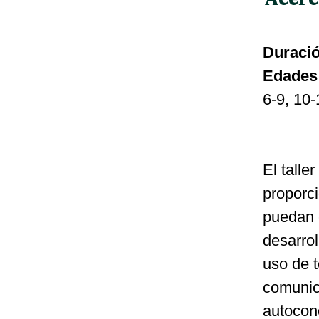
Duració
Edades
6-9, 10-
El talle
proporci
puedan 
desarrol
uso de t
comunica
autocono