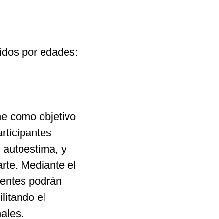
idos por edades: 
ne como objetivo 
rticipantes 
 autoestima, y 
rte. Mediante el 
centes podrán 
litando el 
nales.