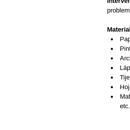
Interve
problem
Materia
Pap
Pin
Arci
Láp
Tij
Hoj
Mat
etc.