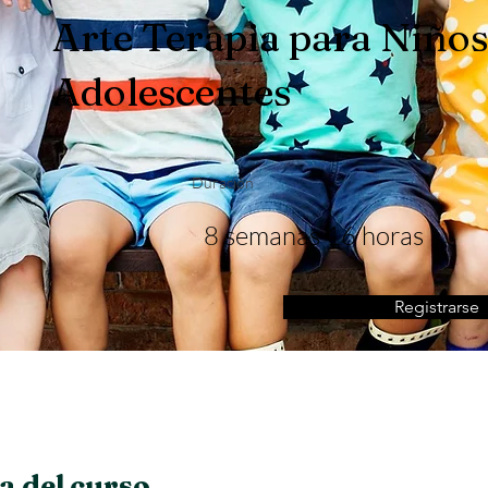
Arte Terapia para Niños
Adolescentes
Duración
8 semanas 16 horas
Registrarse
a del curso