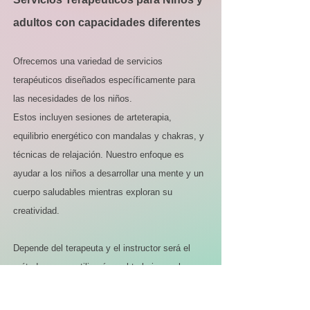
adultos con capacidades diferentes
Ofrecemos una variedad de servicios
terapéuticos diseñados específicamente para
las necesidades de los niños.
Estos incluyen sesiones de arteterapia,
equilibrio energético con mandalas y chakras, y
técnicas de relajación. Nuestro enfoque es
ayudar a los niños a desarrollar una mente y un
cuerpo saludables mientras exploran su
creatividad.
Depende del terapeuta y el instructor será el
método que se utilizará en el trabajo con los
niños.
Algunos de los asesores que contactamos