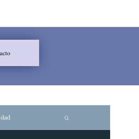
acto
idad